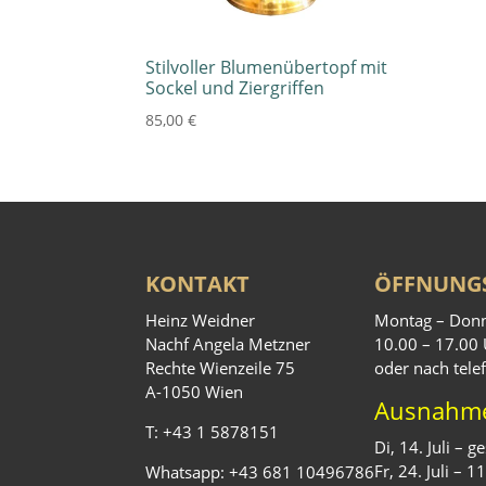
Stilvoller Blumenübertopf mit
Sockel und Ziergriffen
85,00
€
KONTAKT
ÖFFNUNGS
Heinz Weidner
Montag – Donn
Nachf Angela Metzner
10.00 – 17.00
Rechte Wienzeile 75
oder nach tele
A-1050 Wien
Ausnahm
T:
+43 1 5878151
Di, 14. Juli – 
Fr, 24. Juli – 
Whatsapp:
+43 681 10496786