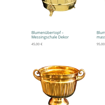
Blumenübertopf –
Blum
Messingschale Dekor
mass
45,00
€
95,0