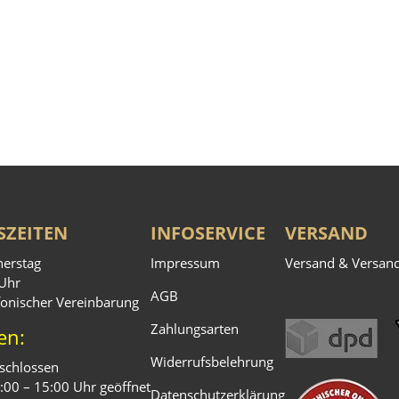
ZEITEN
INFOSERVICE
VERSAND
erstag
Impressum
Versand & Versan
 Uhr
AGB
fonischer Vereinbarung
Zahlungsarten
en:
Widerrufsbelehrung
geschlossen
11:00 – 15:00 Uhr geöffnet
Datenschutzerklärung