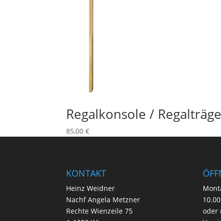
Regalkonsole / Regalträg
85,00
€
KONTAKT
ÖFF
Heinz Weidner
Mont
Nachf Angela Metzner
10.00
Rechte Wienzeile 75
oder 