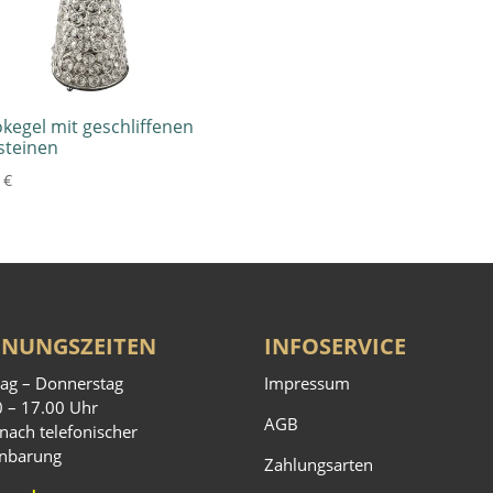
kegel mit geschliffenen
steinen
0
€
FNUNGSZEITEN
INFOSERVICE
ag – Donnerstag
Impressum
0 – 17.00 Uhr
AGB
nach telefonischer
inbarung
Zahlungsarten