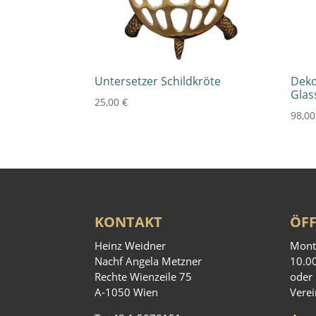
Untersetzer Schildkröte
Deko
Glas
25,00
€
98,0
KONTAKT
ÖF
Heinz Weidner
Mont
Nachf Angela Metzner
10.0
Rechte Wienzeile 75
oder 
A-1050 Wien
Vere