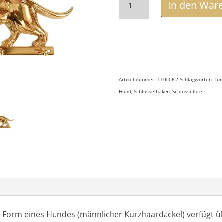
"Dackel"
In den War
Messing
Menge
Artikelnummer:
110006
Schlagwörter:
Tür
Hund
,
Schlüsselhaken
,
Schlüsselbrett
 in Form eines Hundes (männlicher Kurzhaardackel) verfügt