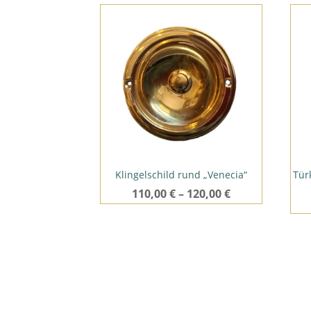
Klingelschild rund „Venecia“
Tür
110,00
€
–
120,00
€