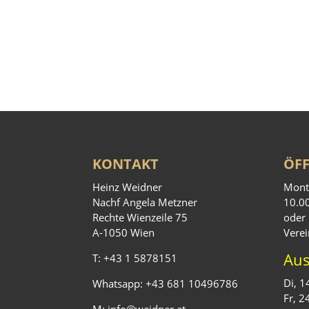
KONTAKT
ÖF
Heinz Weidner
Mont
Nachf Angela Metzner
10.0
Rechte Wienzeile 75
oder 
A-1050 Wien
Vere
Au
T:
+43 1 5878151
Di, 1
Whatsapp:
+43 681 10496786
Fr, 2
M:
info@weidner.at