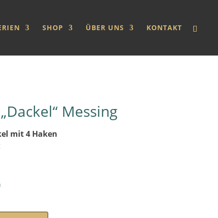
ERIEN
SHOP
ÜBER UNS
KONTAKT
e „Dackel“ Messing
kel
mit 4 Haken
t
n