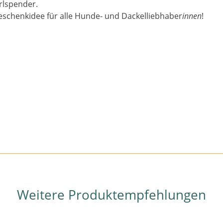
rlspender.
Geschenkidee für alle Hunde- und Dackelliebhaber
innen
!
Weitere Produktempfehlungen
Ähnliche Produkte