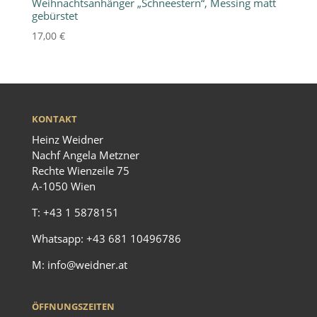
Weihnachtsanhänger „Schneestern“, Messing matt
gebürstet
17,00
€
KONTAKT
Heinz Weidner
Nachf Angela Metzner
Rechte Wienzeile 75
A-1050 Wien
T:
+43 1 5878151
Whatsapp:
+43 681 10496786
M:
info@weidner.at
ÖFFNUNGSZEITEN