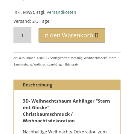
inkl. MwSt.
zzgl.
Versandkosten
Versand: 2-3 Tage
3D-
Weihnachtsbaumanhänger
In den Warenkorb
"Stern
mit
Glocke"
Edelstahl
/
vergoldet
Artikelnummer:
110082
Schlagwörter:
Messing
,
Weihnachtsdeko
,
Stern
,
Menge
Baumbehang
,
Weihnachtsanhänger
,
Edelstahl
Beschreibung
3D- Weihnachtsbaum Anhänger "Stern
mit Glocke"
Christbaumschmuck /
Weihnachtsdekoration
Nachhaltige Weihnachts-Dekoration zum