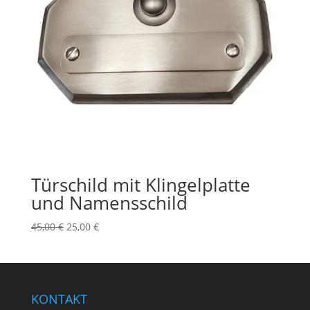
Türschild mit Klingelplatte
und Namensschild
Ursprünglicher
Aktueller
45,00
€
25,00
€
Preis
Preis
war:
ist:
45,00 €
25,00 €.
KONTAKT